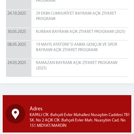
Eğitim Birimi
PROGRAMI
İLETİŞİM
24.10.2025
29 EKİM CUMHURİYET BAYRAMI AÇIK ZİYARET
FOTOĞRAF GALERİSİ
PROGRAMI
İŞ YURTLARI
30.05.2025
KURBAN BAYRAMI AÇIK ZİYARET PROGRAMI (2025)
GÜMÜŞÇÜLÜK
08.05.2025
19 MAYIS ATATÜRK"Ü ANMA GENÇLİK VE SPOR
SERA İŞ KOLU
BAYRAMI AÇIK ZİYARET PROGRAMI
ZİYARETÇİ REHBERİ
24.03.2025
RAMAZAN BAYRAMI AÇIK ZİYARET PROGRAMI
HES KODU
(2025)
PARA YATIRMA
ZİYARET GÜNLERİ
EMANET EŞYA BİRİMİ
TELEFON GÖRÜŞÜ
Adres
SIKÇA SORULAN SORULAR
KAPALI CİK :Bahçeli Evler Mahallesi Nusaybin Caddesi 781
SK. No 2 AÇIK CİK :Bahçeli Evler Mah. Nuasybin Cad. No
151 MİDYAT/MARDİN