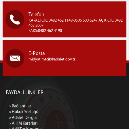
Telefon
KAPALI CİK: 0482 462 1149-0506 600 6247 AÇIK CİK: 0482
462 2007
FAKS:0482 462 4190
E-Posta
midyat.mtcik
adalet.gov.tr
FAYDALI LİNKLER
» Bağlantılar
» Hukuk Sözlüğü
» Adalet Dergisi
» AİHM Kararları