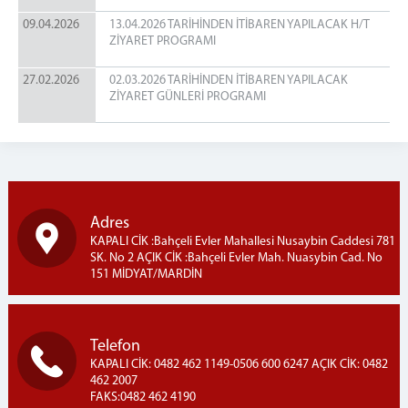
Eğitim Birimi
09.04.2026
13.04.2026 TARİHİNDEN İTİBAREN YAPILACAK H/T
İLETİŞİM
ZİYARET PROGRAMI
FOTOĞRAF GALERİSİ
27.02.2026
02.03.2026 TARİHİNDEN İTİBAREN YAPILACAK
İŞ YURTLARI
ZİYARET GÜNLERİ PROGRAMI
GÜMÜŞÇÜLÜK
SERA İŞ KOLU
ZİYARETÇİ REHBERİ
HES KODU
Adres
PARA YATIRMA
KAPALI CİK :Bahçeli Evler Mahallesi Nusaybin Caddesi 781
ZİYARET GÜNLERİ
SK. No 2 AÇIK CİK :Bahçeli Evler Mah. Nuasybin Cad. No
151 MİDYAT/MARDİN
EMANET EŞYA BİRİMİ
TELEFON GÖRÜŞÜ
SIKÇA SORULAN SORULAR
Telefon
KAPALI CİK: 0482 462 1149-0506 600 6247 AÇIK CİK: 0482
462 2007
FAKS:0482 462 4190